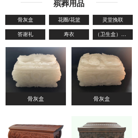
殡葬用品
骨灰盒
花圈/花篮
灵堂挽联
答谢礼
寿衣
（卫生盒）棺材
骨灰盒
骨灰盒