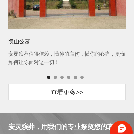
院山公墓
青
更懂
安灵殡葬值得信赖，懂你的哀伤，懂你的心痛，更懂
安
如何让你面对这一切！
如
查看更多>>
安灵殡葬，用我们的专业祭奠您的哀