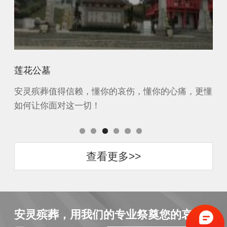
长松寺公墓
凤
更懂
安灵殡葬值得信赖，懂你的哀伤，懂你的心痛，更懂
安
如何让你面对这一切！
如
查看更多>>
安灵殡葬，用我们的专业祭奠您的哀