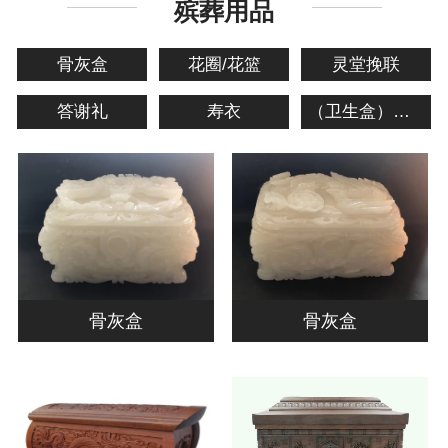
殡葬用品
骨灰盒
花圈/花篮
灵堂挽联
答谢礼
寿衣
（卫生盒）棺材
骨灰盒
骨灰盒